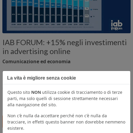
IAB FORUM: +15% negli investimenti
in advertising online
Comunicazione ed economia
Il web è vivo e parte della quotidianità per
24 milioni di
La vita è migliore senza cookie
italiani.
In crescita, di conseguenza,
l'utilizzo del Web
da parte delle aziende italiane
che fanno aumentare
Questo sito
NON
utilizza cookie di tracciamento o di terze
del 15% gli
investimenti in advertising online,
un
parti, ma solo quelli di sessione strettamente necessari
mercato da 1.000 milioni di euro
alla navigazione del sito.
Non c'è nulla da accettare perché non c'è nulla da
Leggi tutto...
tracciare, in effetti questo banner non dovrebbe nemmeno
esistere.