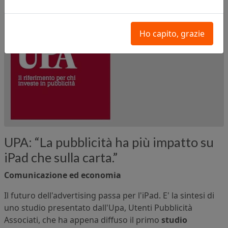
Ho capito, grazie
UPA: “La pubblicità ha più impatto su
iPad che sulla carta.”
Comunicazione ed economia
Il futuro dell'advertising passa per l'iPad. E' la sintesi di
uno studio presentato dall'Upa, Utenti Pubblicità
Associati, che ha appena diffuso il primo
studio