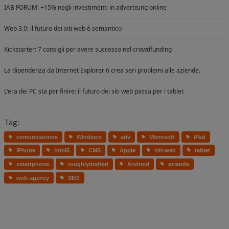
IAB FORUM: +15% negli investimenti in advertising online
Web 3.0: il futuro dei siti web è semantico
Kickstarter: 7 consigli per avere successo nel crowdfunding
La dipendenza da Internet Explorer 6 crea seri problemi alle aziende.
L'era dei PC sta per finire: il futuro dei siti web passa per i tablet
Tag:
comunicazione
Windows
adv
Microsoft
iPad
iPhone
html5
CMS
Apple
siti-web
tablet
smartphone
roughlydrafted
Android
aziende
web-agency
SEO