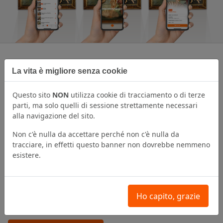
La vita è migliore senza cookie
Funzionalità e tecnologia al top per i
visitatori
Questo sito
NON
utilizza cookie di tracciamento o di terze
parti, ma solo quelli di sessione strettamente necessari
Grazie alla nostra piattaforma, i musei possono offrire
alla navigazione del sito.
ai loro visitatori delle app in grado di utilizzare tutte le
Non c'è nulla da accettare perché non c'è nulla da
ultime tecnologie mobile. Realtà aumentata,
tracciare, in effetti questo banner non dovrebbe nemmeno
riconoscimento fotografico delle opere, audio guide,
esistere.
filmati in alta risoluzione il tutto naturalmente
disponibile in diverse lingue.
Scopri tutte le funzionalità delle nostre app.
Ho capito, grazie