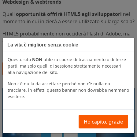
Webdesign & webtrends
Quali
opportunità offrirà HTML5 agli sviluppatori
nel
momento in cui inizierà a essere utilizzato su larga scala?
HTML5 probabilmente non ucciderà Flash di Adobe, ma
cambierà in meglio l'utilizzo quotidiano del web per
La vita è migliore senza cookie
milioni di person
e.
Questo sito
NON
utilizza cookie di tracciamento o di terze
parti, ma solo quelli di sessione strettamente necessari
Leggi tutto...
alla navigazione del sito.
Non c'è nulla da accettare perché non c'è nulla da
tracciare, in effetti questo banner non dovrebbe nemmeno
esistere.
Ho capito, grazie