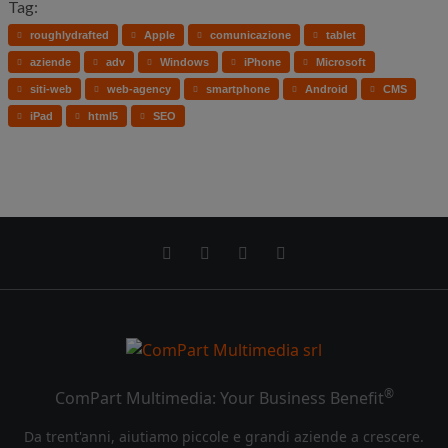
Tag:
roughlydrafted
Apple
comunicazione
tablet
aziende
adv
Windows
iPhone
Microsoft
siti-web
web-agency
smartphone
Android
CMS
iPad
html5
SEO
®
ComPart Multimedia: Your Business Benefit
Da trent'anni, aiutiamo piccole e grandi aziende a crescere.