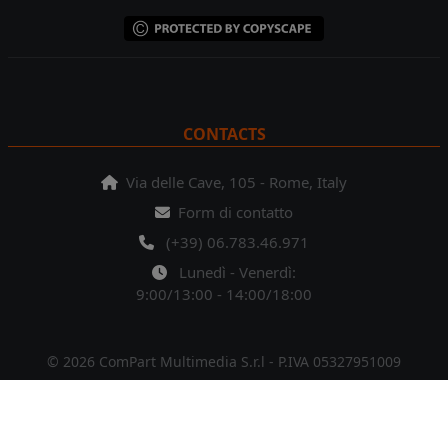
CONTACTS
Via delle Cave, 105 - Rome, Italy
Form di contatto
(+39) 06.783.46.971
Lunedì - Venerdì:
9:00/13:00 - 14:00/18:00
© 2026 ComPart Multimedia S.r.l - P.IVA 05327951009
Note legali
Privacy policy